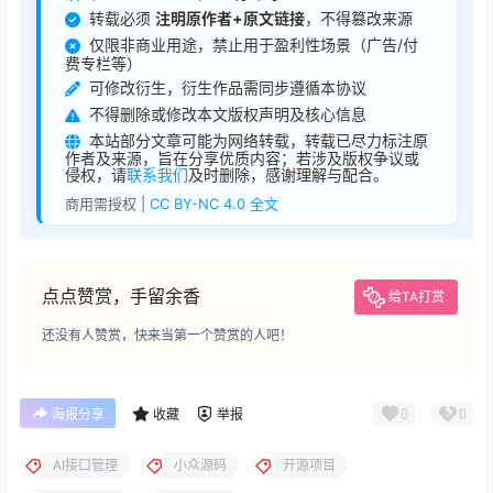
转载必须
注明原作者+原文链接
，不得篡改来源
仅限非商业用途，禁止用于盈利性场景（广告/付
费专栏等）
可修改衍生，衍生作品需同步遵循本协议
不得删除或修改本文版权声明及核心信息
本站部分文章可能为网络转载，转载已尽力标注原
作者及来源，旨在分享优质内容；若涉及版权争议或
侵权，请
联系我们
及时删除，感谢理解与配合。
商用需授权 |
CC BY-NC 4.0 全文
点点赞赏，手留余香
给TA打赏
还没有人赞赏，快来当第一个赞赏的人吧！
0
0
海报分享
收藏
举报
AI接口管理
小众源码
开源项目