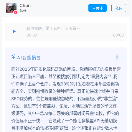
Chun
关注
私信
站长
释放双眼，带上耳机，听听看~！
00:00
00:00
AI智能摘要
面对2026年同质化源码泛滥的困境，你精挑细选的模板是否
正让项目陷入平庸，甚至被搜索引擎判定为“重复内容”？我
们筛选了上百个仓库，发现90%的开发者都在用那些看似功
能齐全、实则拖慢收录的臃肿框架。真正能快速上线并自带
SEO优势的，往往是那些被忽略的、代码量极小的“非主流”
方案。这里有5个覆盖AI、论坛、本地生活等场景的单文件
级源码，其中一款AI接口网关的部署时间只需10秒，但它的
价值远不止于快——它隐藏了一个能让多模型API无缝切换
且不增加成本的“协议封装”逻辑，这个逻辑正在帮少数人悄