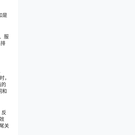
如是
。
品、服
站排
此
时，
值的
词和
，反
效
尾关