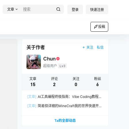
文章
登录
快速注册
投稿
关于作者
关注
私信
Chun
超级用户
Lv3
文章
评论
关注
粉丝
15
2
0
6
[文章]
AI工具编程终极指南：Vibe Coding教程篇
（一）
[文章]
简易但详细的MineCraft我的世界快速开服
教程
Ta的全部动态