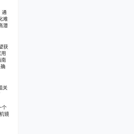
）通
化难
高潜
望获
（用
指南
以确
组关
”
一个
相机镜