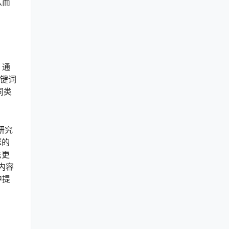
从而
。通
关键词
同类
研究
擎的
法更
求内容
中提