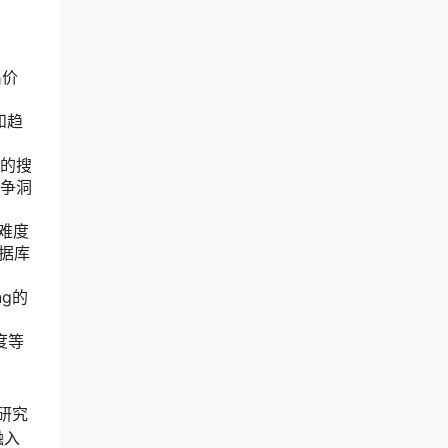
出价
和趋
。
确的搜
竞争洞
难度
数据库
g的
度等
研究
融入