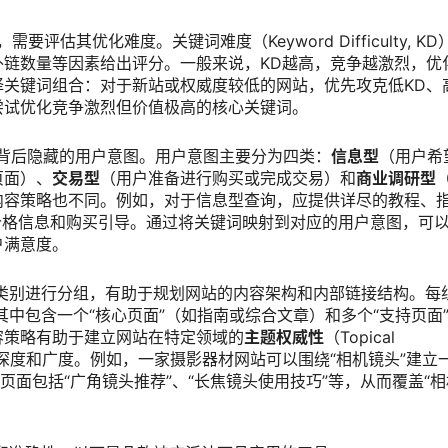
评估其优化难度。关键词难度（Keyword Difficulty, KD
链数量等因素给出评分。一般来说，KD越高，竞争越激烈，优
关键词组合：对于新站或权威度较低的网站，优先攻克低KD、
尝试优化竞争激烈但价值极高的核心关键词。
背后隐藏的用户意图。用户意图主要分为四类：
信息型
（用户希
页面）、
交易型
（用户准备进行购买或完成交易）和
商业调研型
内容策略也不同。例如，对于信息型查询，应提供详尽的教程、
价格信息和购买引导。通过将关键词映射到对应的用户意图，可
户满意度。
类别进行分组，有助于规划网站的内容架构和内部链接结构。每
er），其中包含一个“核心页面”（如指南或综合文章）和多个“支持页面
容策略有助于建立网站在特定领域的
主题权威性
（Topical
上的深度和广度。例如，一家摄影器材网站可以围绕“相机镜头”建立
页面包括“广角镜头推荐”、“长焦镜头使用技巧”等，从而覆盖“