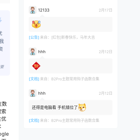
12133
2月17日
优
[公告]
来自：
[红包]新春快乐，马年大吉
我
资
hhh
2月12日
摘要
[文档]
来自：
B2Pro主题常用钩子函数合集
hhh
2月12日
在数
还得是电脑看 手机错位了
搜索
性优
[文档]
来自：
B2Pro主题常用钩子函数合集
术
gle