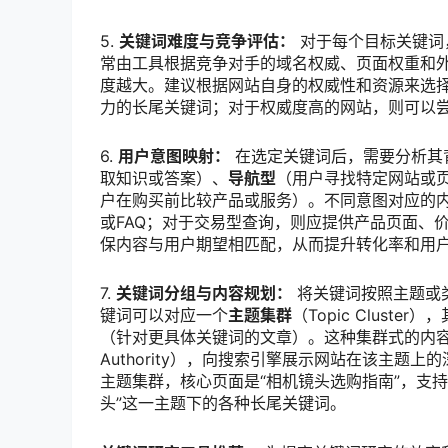
5.
关键词难度与竞争评估：
对于每个目标关键词，需要
常由工具根据竞争对手的域名权威、页面权重和外
度越大。建议根据网站自身的权威性和资源来选择
力的长尾关键词；对于权威度高的网站，则可以
6.
用户意图映射：
在选定关键词后，需要分析其
取知识或答案）、
导航型
（用户寻找特定网站或
户在购买前比较产品或服务）。不同意图对应的
或FAQ；对于交易型查询，则应提供产品页面、
保内容与用户期望相匹配，从而提升转化率和用
7.
关键词分组与内容规划：
将关键词按照主题或
键词可以对应一个
主题集群
（Topic Clust
（针对更具体关键词的文章）。这种集群式的内
Authority），向搜索引擎展示网站在该主题
主题集群，核心页面是“相机镜头选购指南”，支持
头”这一主题下的各种长尾关键词。