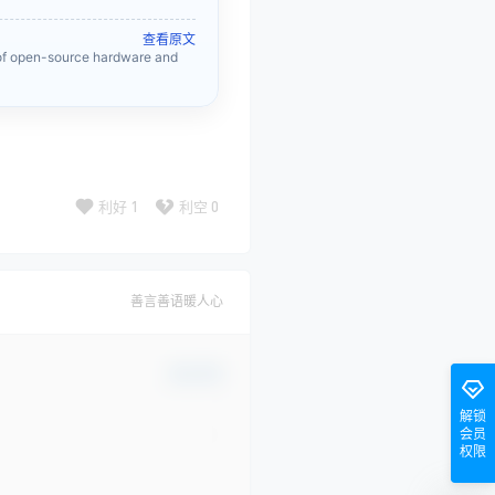
查看原文
of open-source hardware and
利好
1
利空
0
善言善语暖人心
确认修改
解锁
会员
权限