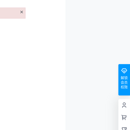
×
解锁
会员
权限