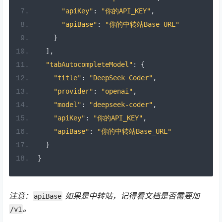
"apiKey"
:
"你的API_KEY"
,
"apiBase"
:
"你的中转站Base_URL"
}
],
"tabAutocompleteModel"
:
{
"title"
:
"DeepSeek Coder"
,
"provider"
:
"openai"
,
"model"
:
"deepseek-coder"
,
"apiKey"
:
"你的API_KEY"
,
"apiBase"
:
"你的中转站Base_URL"
}
}
注意：
如果是中转站，记得看文档是否需要加
apiBase
。
/v1