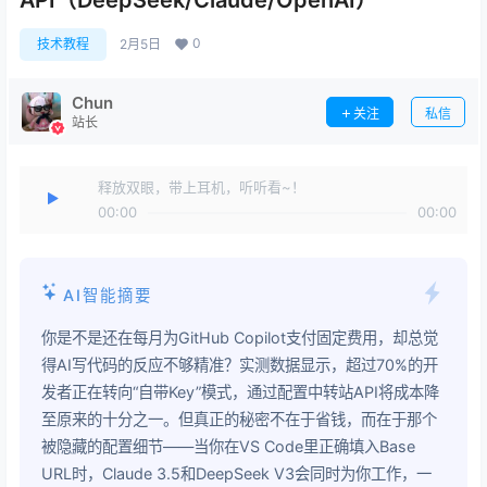
API（DeepSeek/Claude/OpenAI）
0
技术教程
2月5日
Chun
关注
私信
站长
释放双眼，带上耳机，听听看~！
00:00
00:00
AI智能摘要
你是不是还在每月为GitHub Copilot支付固定费用，却总觉
得AI写代码的反应不够精准？实测数据显示，超过70%的开
发者正在转向“自带Key”模式，通过配置中转站API将成本降
至原来的十分之一。但真正的秘密不在于省钱，而在于那个
被隐藏的配置细节——当你在VS Code里正确填入Base
URL时，Claude 3.5和DeepSeek V3会同时为你工作，一