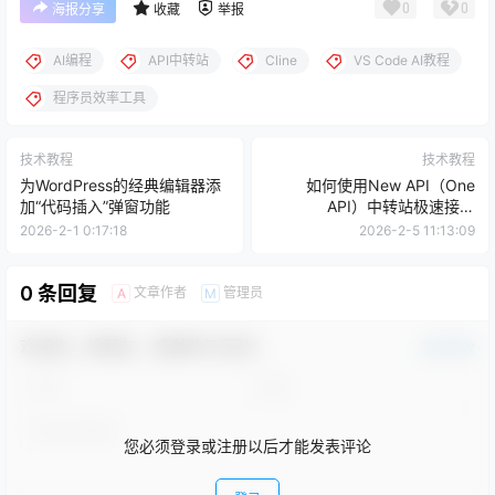
0
0
海报分享
收藏
举报
AI编程
API中转站
Cline
VS Code AI教程
程序员效率工具
技术教程
技术教程
为WordPress的经典编辑器添
如何使用New API（One
加“代码插入”弹窗功能
API）中转站极速接入
DeepSeek与Claude
2026-2-1 0:17:18
2026-2-5 11:13:09
0 条回复
文章作者
管理员
A
M
欢迎您，新朋友，感谢参与互动！
确认修改
您必须登录或注册以后才能发表评论