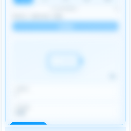
1
1点心意·无限动力
50
我的积分：
0
我的余额：
0.00
立即捐赠
1%
已获积分
1
已获余额
0.00
登录后操作