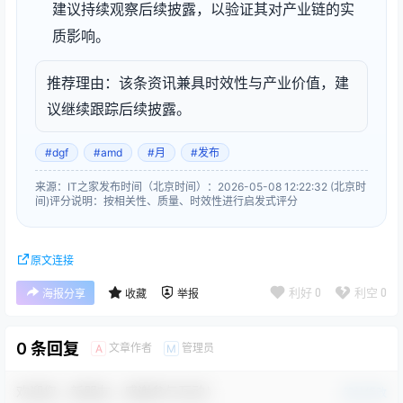
建议持续观察后续披露，以验证其对产业链的实
质影响。
推荐理由：该条资讯兼具时效性与产业价值，建
议继续跟踪后续披露。
#dgf
#amd
#月
#发布
来源：IT之家
发布时间（北京时间）：2026-05-08 12:22:32 (北京时
间)
评分说明：按相关性、质量、时效性进行启发式评分
原文连接
利好
0
利空
0
海报分享
收藏
举报
0 条回复
文章作者
管理员
A
M
欢迎您，新朋友，感谢参与互动！
确认修改