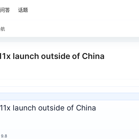
问答
话题
导航
1x launch outside of China
11x launch outside of China
9.8