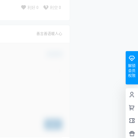
利好
0
利空
0
善言善语暖人心
确认修改
解锁
会员
权限
提交