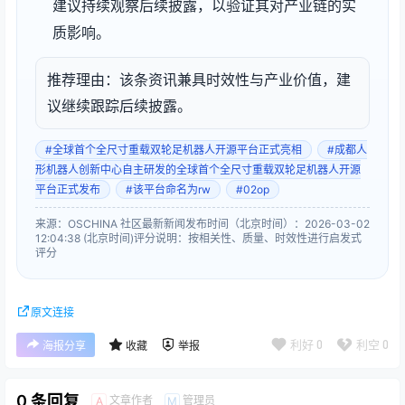
建议持续观察后续披露，以验证其对产业链的实
质影响。
推荐理由：该条资讯兼具时效性与产业价值，建
议继续跟踪后续披露。
#全球首个全尺寸重载双轮足机器人开源平台正式亮相
#成都人
形机器人创新中心自主研发的全球首个全尺寸重载双轮足机器人开源
平台正式发布
#该平台命名为rw
#02op
来源：OSCHINA 社区最新新闻
发布时间（北京时间）：2026-03-02
12:04:38 (北京时间)
评分说明：按相关性、质量、时效性进行启发式
评分
原文连接
利好
0
利空
0
海报分享
收藏
举报
0 条回复
文章作者
管理员
A
M