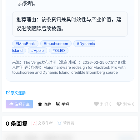
质影响。
推荐理由：该条资讯兼具时效性与产业价值，建
议继续跟踪后续披露。
#MacBook
#touchscreen
#Dynamic
Island
#Apple
#OLED
来源：The Verge
发布时间（北京时间）：2026-02-25 07:51:19 (北
京时间)
评分说明：Major hardware redesign for MacBook Pro with
touchscreen and Dynamic Island, credible Bloomberg source
原文连接
利好
0
利空
0
海报分享
收藏
举报
0 条回复
文章作者
管理员
A
M
欢迎您，新朋友，感谢参与互动！
确认修改