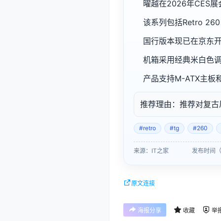
曜越在2026年CES
该系列包括Retro 260
国行版本现已在京东开
机箱采用经典米白色
产品支持M-ATX主板
推荐理由：推荐对复古
#retro
#tg
#260
来源：IT之家
发布时间（北
原文连接
海报分享
收藏
举