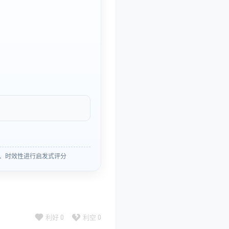
、时效性进行启发式评分
利好
0
利空
0