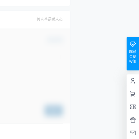
善言善语暖人心
确认修改
解锁
会员
权限
提交