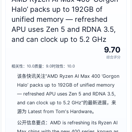
Halo’ packs up to 192GB of
unified memory — refreshed
APU uses Zen 5 and RDNA 3.5,
and can clock up to 5.2 GHz
9.70
综合评分
相关性：10.0
质量：9.0
时效性：10.0
该条快讯关注“AMD Ryzen AI Max 400 ‘Gorgon
Halo’ packs up to 192GB of unified memory
— refreshed APU uses Zen 5 and RDNA 3.5,
and can clock up to 5.2 GHz”的最新进展，来
源为 Latest from Tom's Hardware。
公开信息要点：AMD is refreshing its Ryzen AI
Max chips with the new 400 series, known as