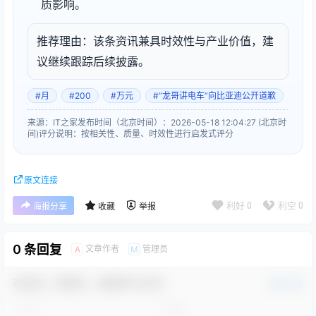
质影响。
推荐理由：该条资讯兼具时效性与产业价值，建
议继续跟踪后续披露。
#月
#200
#万元
#“龙哥讲电车”向比亚迪公开道歉
来源：IT之家
发布时间（北京时间）：2026-05-18 12:04:27 (北京时
间)
评分说明：按相关性、质量、时效性进行启发式评分
原文连接
利好
0
利空
0
海报分享
收藏
举报
0 条回复
文章作者
管理员
A
M
欢迎您，新朋友，感谢参与互动！
确认修改