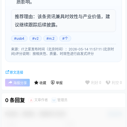
质影响。
推荐理由：该条资讯兼具时效性与产业价值，建
议继续跟踪后续披露。
#usb4
#v2
#m.2
#个
来源：IT之家
发布时间（北京时间）：2026-05-14 11:57:11 (北京时
间)
评分说明：按相关性、质量、时效性进行启发式评分
原文连接
利好
0
利空
0
海报分享
收藏
举报
0 条回复
文章作者
管理员
A
M
欢迎您，新朋友，感谢参与互动！
确认修改