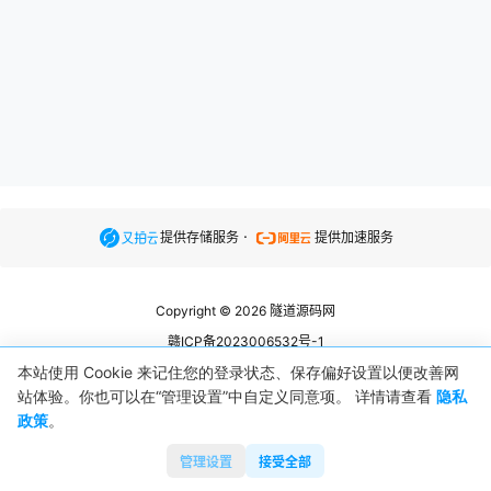
.
提供存储服务
提供加速服务
Copyright © 2026
隧道源码网
赣ICP备2023006532号-1
赣公网安备36073202360850号
本站使用 Cookie 来记住您的登录状态、保存偏好设置以便改善网
站体验。你也可以在“管理设置”中自定义同意项。 详情请查看
隐私
查询 0 次，耗时 0.0996 秒
政策
。
管理设置
接受全部
首页
商店
论坛
客服
菜单
我的