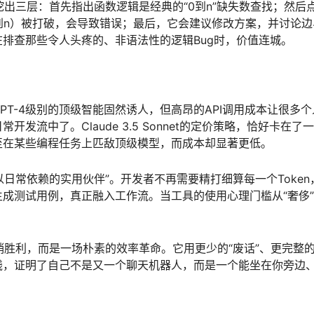
却能挖出三层：首先指出函数逻辑是经典的“0到n”缺失数查找；然后
到n）被打破，会导致错误；最后，它会建议修改方案，并讨论边
排查那些令人头疼的、非语法性的逻辑Bug时，价值连城。
T-4级别的顶级智能固然诱人，但高昂的API调用成本让很多个
流中了。Claude 3.5 Sonnet的定价策略，恰好卡在了
至在某些编程任务上匹敌顶级模型，而成本却显著更低。
以日常依赖的实用伙伴”。开发者不再需要精打细算每一个Token
成测试用例，真正融入工作流。当工具的使用心理门槛从“奢侈
么营销胜利，而是一场朴素的效率革命。它用更少的“废话”、更完整
钱，证明了自己不是又一个聊天机器人，而是一个能坐在你旁边