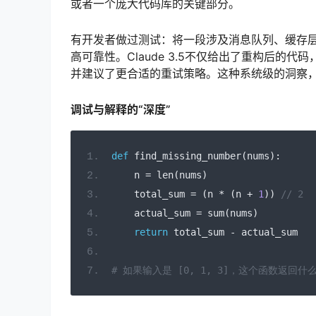
或者一个庞大代码库的关键部分。
有开发者做过测试：将一段涉及消息队列、缓存
高可靠性。Claude 3.5不仅给出了重构后
并建议了更合适的重试策略。这种系统级的洞察
调试与解释的“深度”
def
 find_missing_number
(
nums
):
    n 
=
 len
(
nums
)
    total_sum 
=
(
n 
*
(
n 
+
1
))
// 2
    actual_sum 
=
 sum
(
nums
)
return
 total_sum 
-
 actual_sum
# 如果输入是 [0, 1, 3]，这个函数返回什