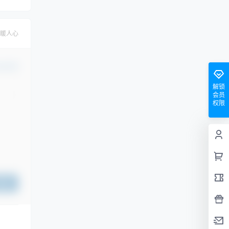
暖人心
认修改
解锁
会员
权限
提交