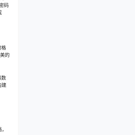
密码
成
窗格
精美的
拟数
构建
。
档，