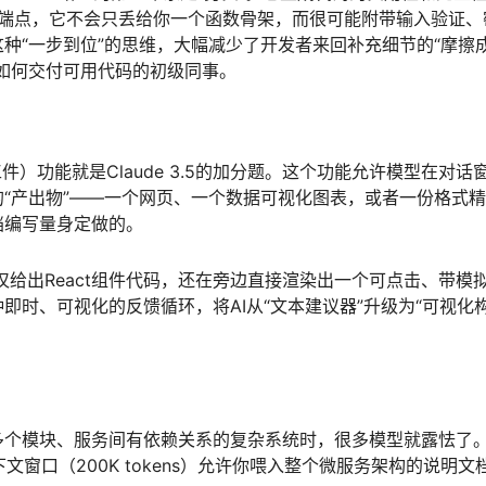
I端点，它不会只丢给你一个函数骨架，而很可能附带输入验证、
种“一步到位”的思维，大幅减少了开发者来回补充细节的“摩擦
如何交付可用代码的初级同事。
（工件）功能就是Claude 3.5的加分题。这个功能允许模型在对话
“产出物”——一个网页、一个数据可视化图表，或者一份格式
档编写量身定做的。
不仅给出React组件代码，还在旁边直接渲染出一个可点击、带模
即时、可视化的反馈循环，将AI从“文本建议器”升级为“可视化
。
多个模块、服务间有依赖关系的复杂系统时，很多模型就露怯了
上下文窗口（200K tokens）允许你喂入整个微服务架构的说明文