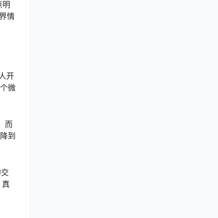
点明
界情
人开
一个微
，而
”降到
的交
、真