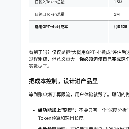
日输入Token总量
1.5M
日输出Token总量
2M
选用GPT-4o月成本
约$525
看到了吗？仅仅是把“大概用GPT-4”换成“评估
过程粗糙，但意义重大：
你必须迫使自己完成这
实数据了。
把成本控制，设计进产品里
等到账单爆了再限流，用户体验就毁了。聪明的
给功能加上“刻度”
：不要只有一个“深度分析”
Token预算和输出长度。
会话长度管理
：友好地提示用户“本次对话已