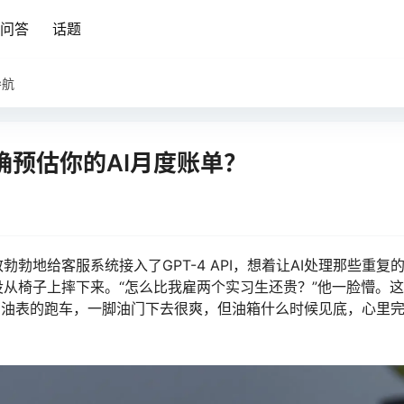
问答
话题
导航
确预估你的AI月度账单？
勃地给客服系统接入了GPT-4 API，想着让AI处理那些重复
从椅子上摔下来。“怎么比我雇两个实习生还贵？”他一脸懵。
没有油表的跑车，一脚油门下去很爽，但油箱什么时候见底，心里