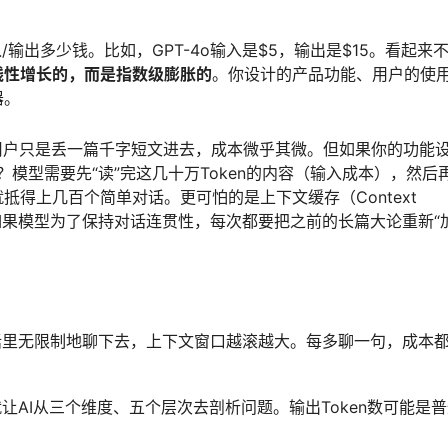
/输出多少钱。比如，GPT-4o输入是$5，输出是$15。看起来
线性增长的，而是指数级膨胀的
。你设计的产品功能、用户的使
器。
用户只是丢一篇千字短文进去，成本微乎其微。但如果你的功能
呢？模型需要先“读”完这几十万Token的内容（输入成本），然后
得上几百个简单对话。更可怕的是上下文缓存（Context
？如果模型为了保持对话连贯性，每次都要把之前的长篇大论重新“
话里无限制地聊下去，上下文窗口越滚越大。每多聊一句，成本
让AI从三个维度、五个层次去剖析问题。输出Token数可能是