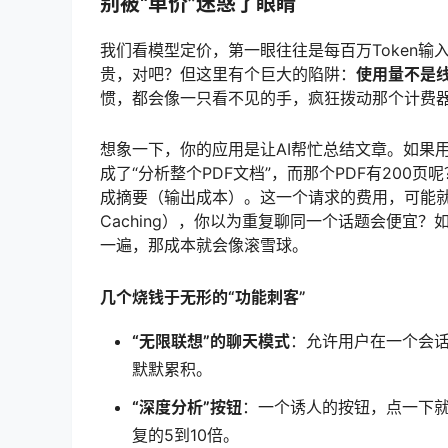
别被“单价”迷惑了眼睛
我们看模型定价，第一眼往往是每百万Token输入
贵，对吧？但这里有个巨大的陷阱：
使用量不是
惯，都会像一只看不见的手，疯狂拨动那个计费
想象一下，你的应用是让AI帮忙总结文章。如果
成了“分析整个PDF文档”，而那个PDF有200页
成摘要（输出成本）。这一个请求的费用，可能就抵
Caching），你以为重复聊同一个话题会便宜
一遍，那成本就会像滚雪球。
几个烧钱于无形的“功能刺客”
“无限联想”的聊天模式
：允许用户在一个会
默默累积。
“深度分析”按钮
：一个诱人的按钮，点一下就
复的5到10倍。