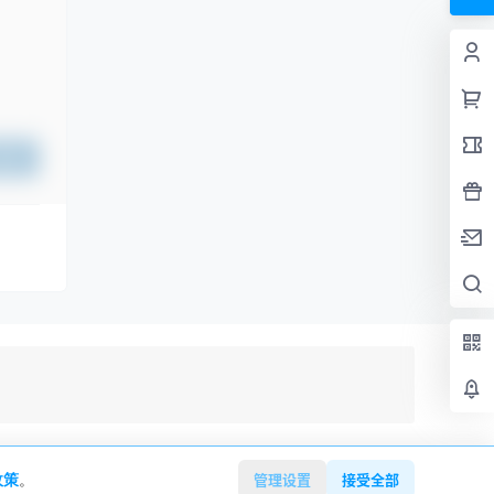
提交
政策
。
查询 4 次，耗时 0.1134 秒
管理设置
接受全部