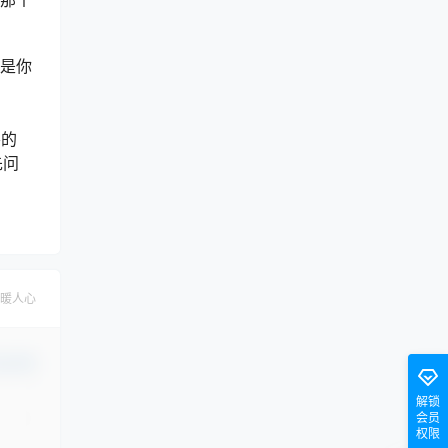
据是你
要的
先问
暖人心
认修改
解锁
会员
权限