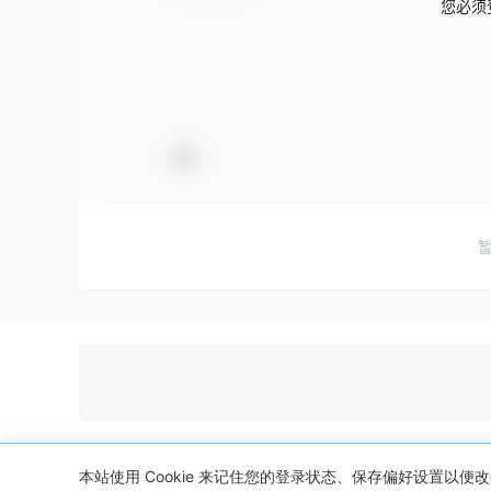
您必须
本站使用 Cookie 来记住您的登录状态、保存偏好设置以
Copyright © 2026
隧道源码网
・
赣ICP备2023006532号-1
・