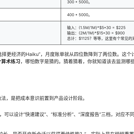
300 * 5000。
400 * 5000。
输入：(1.5M/1M)*$5*30 = $225
输出：(2M/1M)*$15*30 = $900
总计：$1125？等等，这里有个常见的双倍计算误
后选择更经济的Haiku”，月度账单就从四位数降到了两位数。这个
个算术练习
，哪怕数字是猜的。猜着猜着，你就知道该去监测哪
做法，是把成本意识前置到产品设计阶段。
，可以设计“快速建议”、“标准分析”、“深度报告”三档，对应不
较长，是否开启新会话以获得更佳性能？”，实际上是在悄悄重