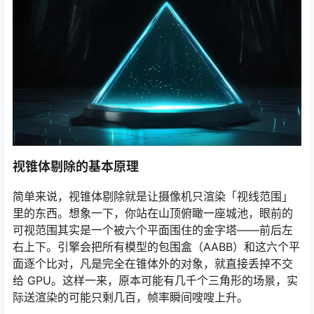
视锥体剔除的基本原理
简单来说，视锥体剔除就是让摄像机只渲染「视线范围」
里的东西。想象一下，你站在山顶俯瞰一座城池，眼前的
可视范围其实是一个被六个平面围住的金字塔——前后左
右上下。引擎会把所有模型的包围盒（AABB）和这六个平
面逐个比对，凡是完全在锥体外的对象，就直接丢掉不交
给 GPU。这样一来，原本可能有几千个三角形的场景，实
际送渲染的可能只剩几百，帧率瞬间嗖嗖上升。