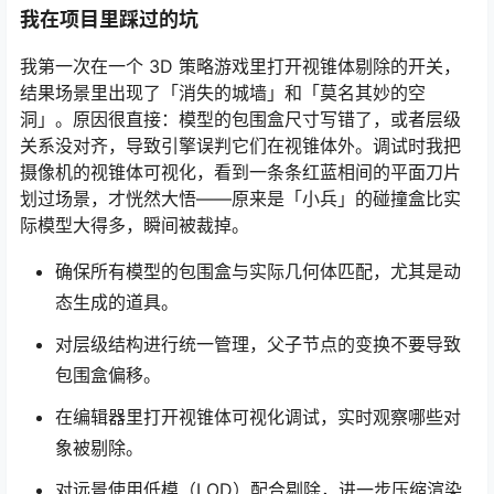
我在项目里踩过的坑
我第一次在一个 3D 策略游戏里打开视锥体剔除的开关，
结果场景里出现了「消失的城墙」和「莫名其妙的空
洞」。原因很直接：模型的包围盒尺寸写错了，或者层级
关系没对齐，导致引擎误判它们在视锥体外。调试时我把
摄像机的视锥体可视化，看到一条条红蓝相间的平面刀片
划过场景，才恍然大悟——原来是「小兵」的碰撞盒比实
际模型大得多，瞬间被裁掉。
确保所有模型的包围盒与实际几何体匹配，尤其是动
态生成的道具。
对层级结构进行统一管理，父子节点的变换不要导致
包围盒偏移。
在编辑器里打开视锥体可视化调试，实时观察哪些对
象被剔除。
对远景使用低模（LOD）配合剔除，进一步压缩渲染