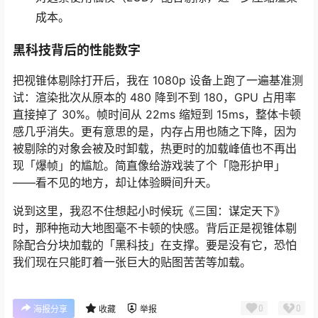
成本。
黑科技背后的性能数字
把视锥体剔除打开后，我在 1080p 设备上跑了一遍基准测
试：渲染批次从原本的 480 降到不到 180，GPU 占用率
直接掉了 30%。帧时间从 22ms 缩短到 15ms，整体卡顿
感几乎消失。更有意思的是，内存占用也随之下降，因为
被剔除的对象会被及时卸载，热更时的加载峰值也不再出
现「爆帧」的尴尬。简直像给游戏装了个「隐形护甲」
——看不见的地方，却让体验瞬间升天。
说到这里，我忍不住想起小时候玩《三国：谋定天下》
时，那种拖动大地图毫不卡顿的快感。背后正是视锥体剔
除配合分块加载的「黑科技」在支撑。要是没有它，恐怕
我们现在只能盯着一张巨大的贴图苦苦等加载。
0
0
海报分享
收藏
举报