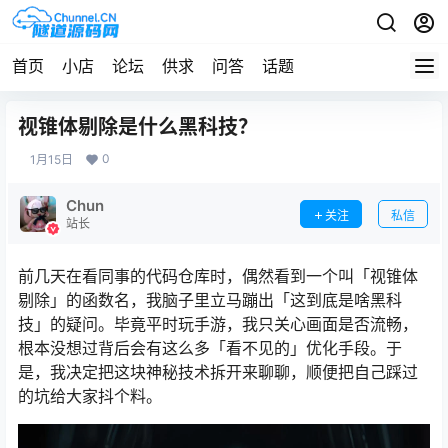
首页
小店
论坛
供求
问答
话题
视锥体剔除是什么黑科技？
0
1月15日
Chun
关注
私信
站长
前几天在看同事的代码仓库时，偶然看到一个叫「视锥体
剔除」的函数名，我脑子里立马蹦出「这到底是啥黑科
技」的疑问。毕竟平时玩手游，我只关心画面是否流畅，
根本没想过背后会有这么多「看不见的」优化手段。于
是，我决定把这块神秘技术拆开来聊聊，顺便把自己踩过
的坑给大家抖个料。